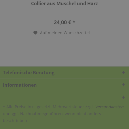
Collier aus Muschel und Harz
24,00 € *
Auf meinen Wunschzettel
Telefonische Beratung
Informationen
* Alle Preise inkl. gesetzl. Mehrwertsteuer zzgl.
Versandkosten
und ggf. Nachnahmegebühren, wenn nicht anders
beschrieben