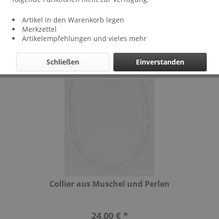
Artikel in den Warenkorb legen
Filtern
Merkzettel
Artikelempfehlungen und vieles mehr
Schließen
Einverstanden
Collier aus Muschel und Perlen
24,00 € *