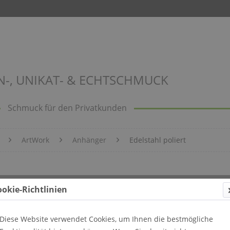
N-, UNIKAT- & ECHTSCHMUCK
Schmuck für den Privatkunden
ArtWork
Anhänger
Edelstahl poliert
ild 707
ookie-Richtlinien
Diese Website verwendet Cookies, um Ihnen die bestmögliche