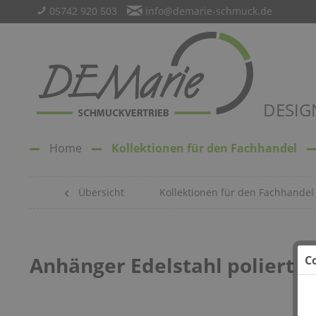
05742 920 503
info@demarie-schmuck.de
DESIG
Home
Kollektionen für den Fachhandel
Übersicht
Kollektionen für den Fachhandel
Anhänger Edelstahl poliert B
C