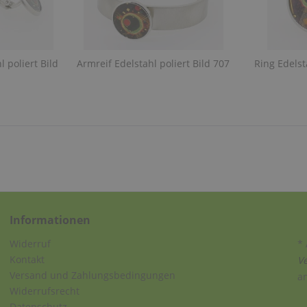
 poliert Bild
Armreif Edelstahl poliert Bild 707
Ring Edelst
Informationen
Widerruf
* 
Kontakt
V
Versand und Zahlungsbedingungen
a
Widerrufsrecht
Datenschutz