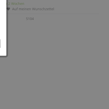
it: ca 2 Wochen
chen
Auf meinen Wunschzettel
:
5104