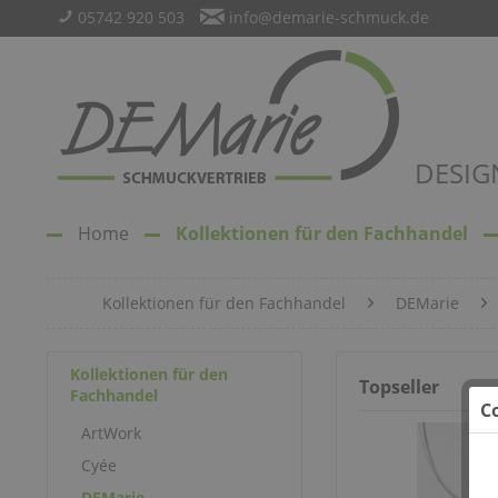
05742 920 503
info@demarie-schmuck.de
DESIG
Home
Kollektionen für den Fachhandel
Kollektionen für den Fachhandel
DEMarie
Kollektionen für den
Topseller
Fachhandel
C
ArtWork
Cyée
DEMarie