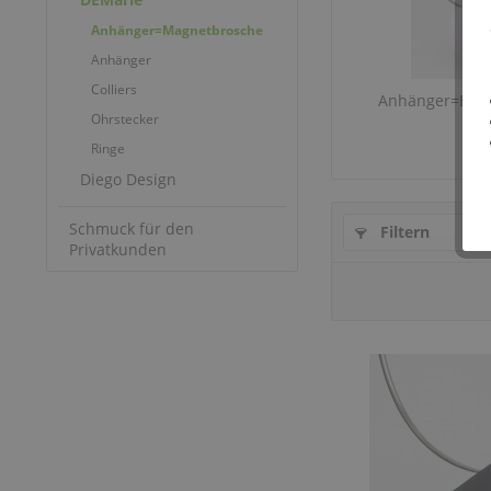
Anhänger=Magnetbrosche
Anhänger
Colliers
Anhänger=Bros
Ohrstecker
Ringe
Diego Design
Schmuck für den
Filtern
Privatkunden