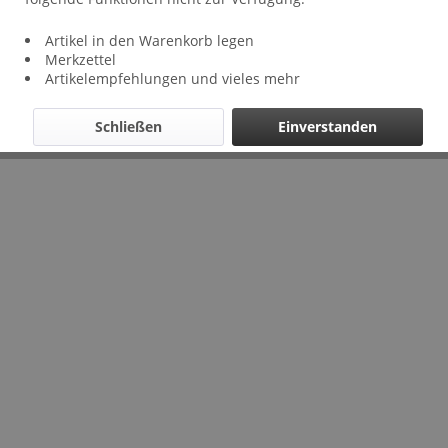
* Alle Preise inkl. gesetzl. Mehrwertsteuer zzgl.
Versandkosten
Artikel in den Warenkorb legen
und ggf. Nachnahmegebühren, wenn nicht anders
Merkzettel
beschrieben
Artikelempfehlungen und vieles mehr
Schließen
Einverstanden