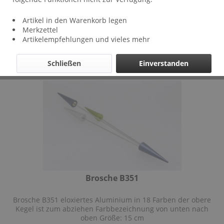
Artikel in den Warenkorb legen
Filtern
Merkzettel
Artikelempfehlungen und vieles mehr
Schließen
Einverstanden
Brosche B351
Brosche B351 eloxiertes Aluminium in 18 Farben der obere
Kegel ist zum abziehen Farbbezeichnung von unten nach
oben Größe: 15 cm