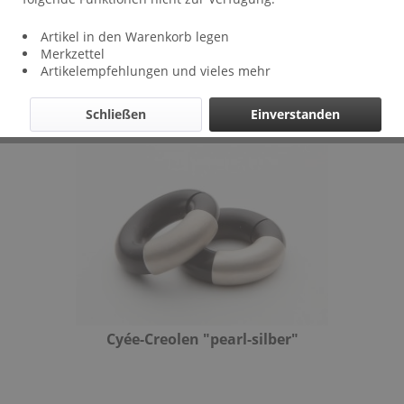
Artikel in den Warenkorb legen
Filtern
Merkzettel
Artikelempfehlungen und vieles mehr
Schließen
Einverstanden
Cyée-Creolen "pearl-silber"