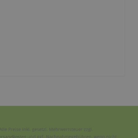
Alle Preise inkl. gesetzl. Mehrwertsteuer zzgl.
ersandkosten
und ggf. Nachnahmegebühren, wenn nicht