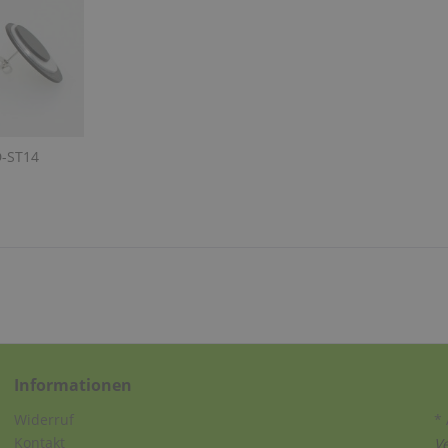
D-ST14
Informationen
Widerruf
* 
Kontakt
V