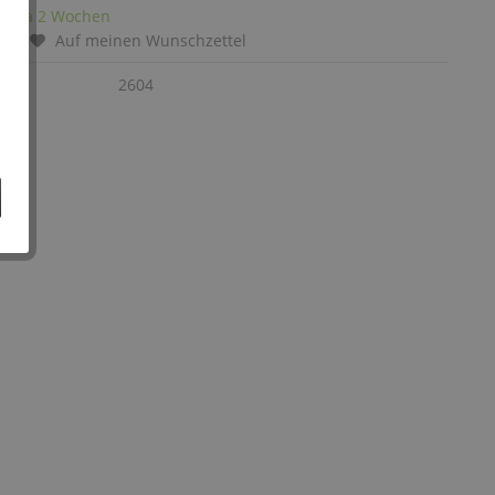
it: ca 2 Wochen
chen
Auf meinen Wunschzettel
:
2604