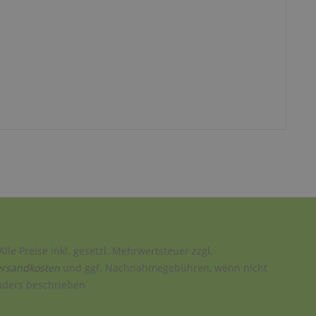
Alle Preise inkl. gesetzl. Mehrwertsteuer zzgl.
ersandkosten
und ggf. Nachnahmegebühren, wenn nicht
nders beschrieben