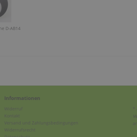
he D-AB14
Informationen
Widerruf
* 
Kontakt
V
Versand und Zahlungsbedingungen
a
Widerrufsrecht
Datenschutz