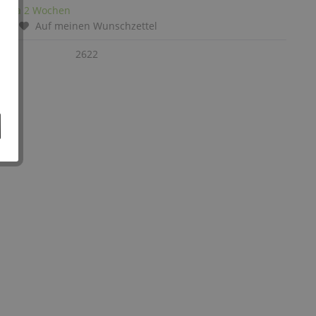
it: ca 2 Wochen
chen
Auf meinen Wunschzettel
:
2622