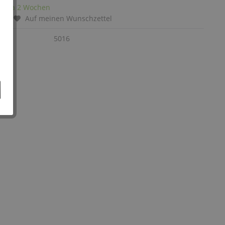
it: ca 2 Wochen
chen
Auf meinen Wunschzettel
:
5016