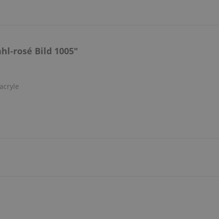
l-rosé Bild 1005"
acryle