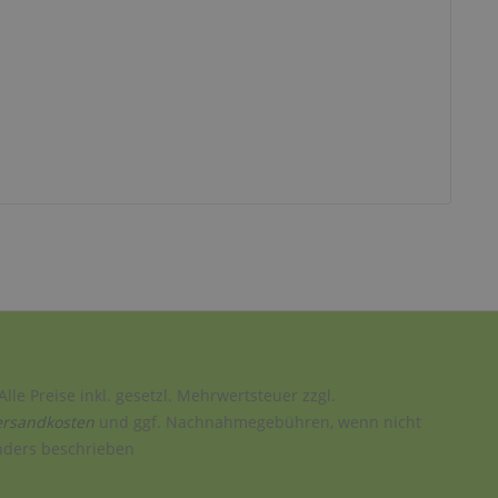
Alle Preise inkl. gesetzl. Mehrwertsteuer zzgl.
ersandkosten
und ggf. Nachnahmegebühren, wenn nicht
nders beschrieben