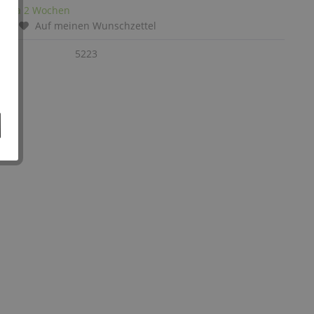
it: ca 2 Wochen
chen
Auf meinen Wunschzettel
:
5223