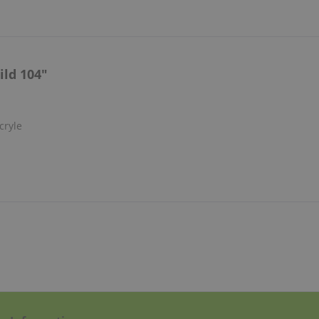
ld 104"
cryle