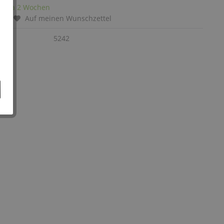
it: ca 2 Wochen
chen
Auf meinen Wunschzettel
:
5242