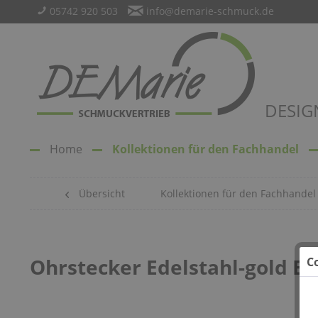
05742 920 503
info@demarie-schmuck.de
DESIG
Home
Kollektionen für den Fachhandel
Übersicht
Kollektionen für den Fachhandel
Ohrstecker Edelstahl-gold Bi
C