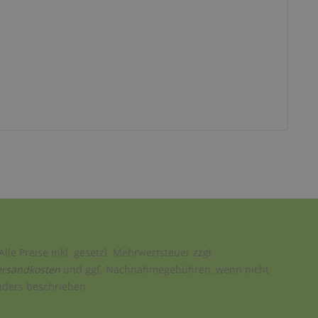
Alle Preise inkl. gesetzl. Mehrwertsteuer zzgl.
ersandkosten
und ggf. Nachnahmegebühren, wenn nicht
nders beschrieben