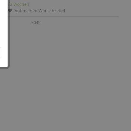
it: ca 2 Wochen
chen
Auf meinen Wunschzettel
:
5042