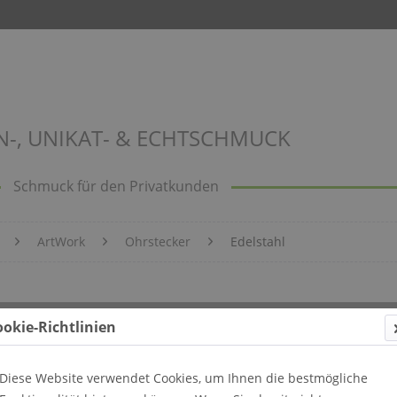
N-, UNIKAT- & ECHTSCHMUCK
Schmuck für den Privatkunden
ArtWork
Ohrstecker
Edelstahl
ld 1003
ookie-Richtlinien
Diese Website verwendet Cookies, um Ihnen die bestmögliche