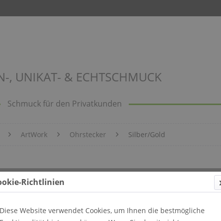
N-, UNIKAT- & ECHTSCHMUCK
Schmuck für den Privatkunden
ArtWork
Ohrstecker
Silber/Gold
6
ookie-Richtlinien
Diese Website verwendet Cookies, um Ihnen die bestmögliche