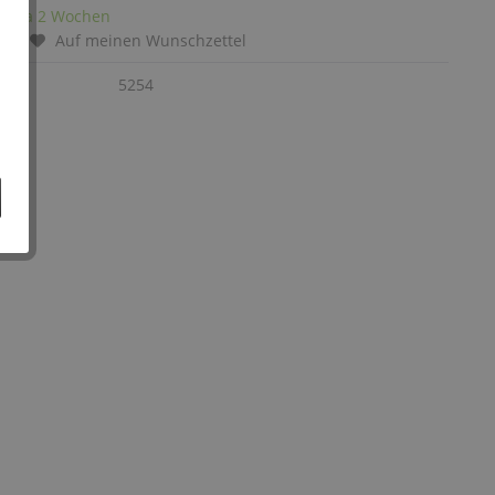
it: ca 2 Wochen
chen
Auf meinen Wunschzettel
:
5254