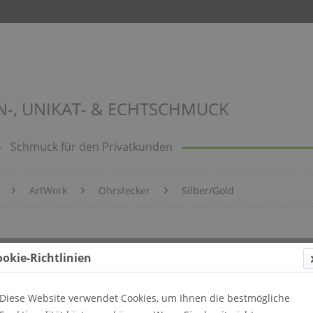
N-, UNIKAT- & ECHTSCHMUCK
Schmuck für den Privatkunden
ArtWork
Ohrstecker
Silber/Gold
3
ookie-Richtlinien
Diese Website verwendet Cookies, um Ihnen die bestmögliche