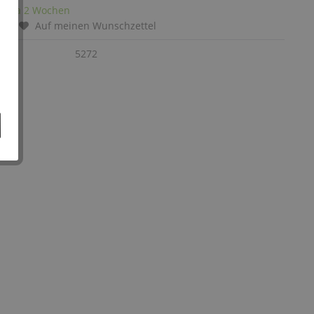
it: ca 2 Wochen
chen
Auf meinen Wunschzettel
:
5272