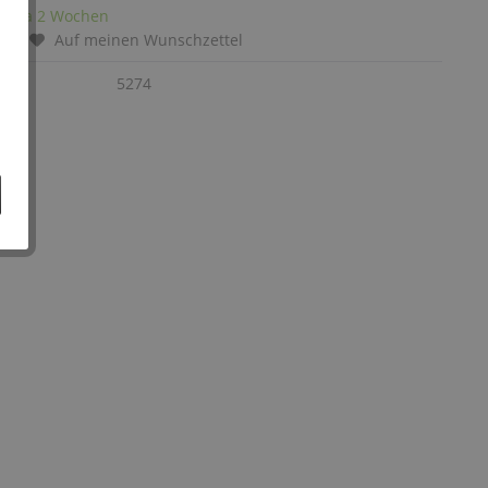
it: ca 2 Wochen
chen
Auf meinen Wunschzettel
:
5274