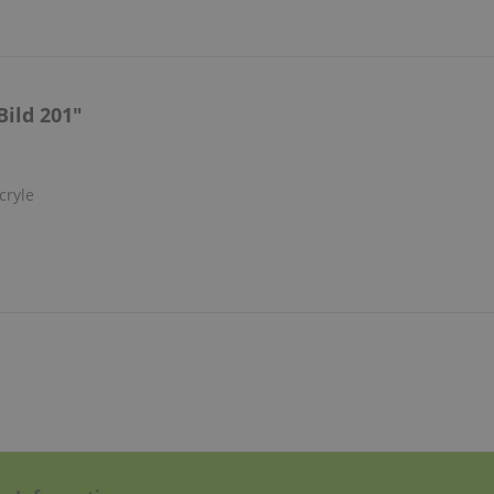
ild 201"
cryle