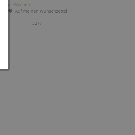
it: ca 2 Wochen
chen
Auf meinen Wunschzettel
:
5277