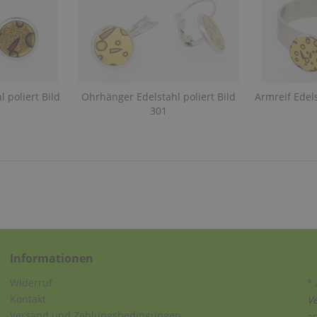
 poliert Bild
Ohrhänger Edelstahl poliert Bild
Armreif Edels
301
Informationen
Widerruf
* 
Kontakt
V
Versand und Zahlungsbedingungen
a