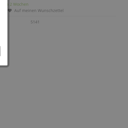
it: ca 2 Wochen
chen
Auf meinen Wunschzettel
:
5141