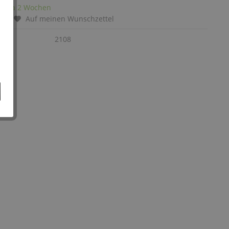
it: ca 2 Wochen
chen
Auf meinen Wunschzettel
:
2108