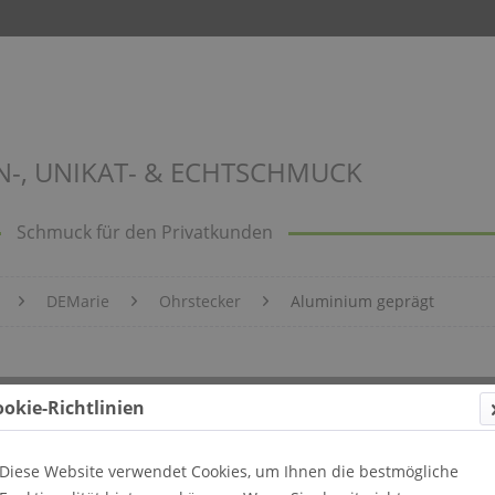
N-, UNIKAT- & ECHTSCHMUCK
Schmuck für den Privatkunden
DEMarie
Ohrstecker
Aluminium geprägt
 Bild 115
ookie-Richtlinien
Diese Website verwendet Cookies, um Ihnen die bestmögliche