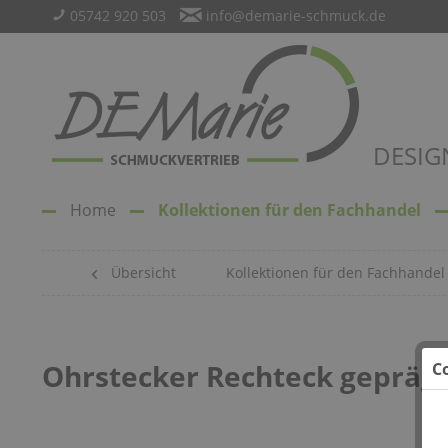
05742 920 503
info@demarie-schmuck.de
DESIG
Home
Kollektionen für den Fachhandel
Übersicht
Kollektionen für den Fachhandel
Ohrstecker Rechteck geprägt
C