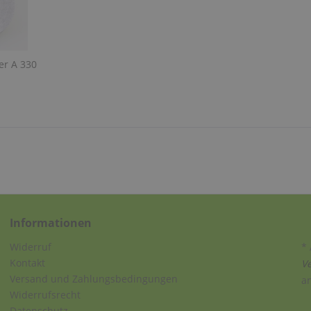
r A 330
Informationen
Widerruf
* 
Kontakt
V
Versand und Zahlungsbedingungen
a
Widerrufsrecht
Datenschutz