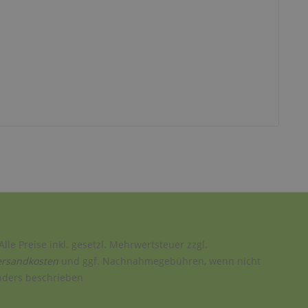
Alle Preise inkl. gesetzl. Mehrwertsteuer zzgl.
ersandkosten
und ggf. Nachnahmegebühren, wenn nicht
nders beschrieben