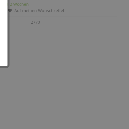
it: ca 2 Wochen
chen
Auf meinen Wunschzettel
:
2770