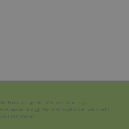
Alle Preise inkl. gesetzl. Mehrwertsteuer zzgl.
ersandkosten
und ggf. Nachnahmegebühren, wenn nicht
nders beschrieben