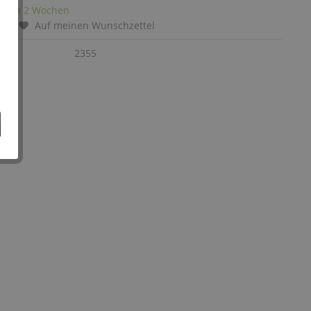
it: ca 2 Wochen
chen
Auf meinen Wunschzettel
:
2355