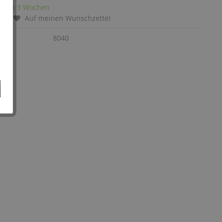
it: ca 3 Wochen
chen
Auf meinen Wunschzettel
:
8040