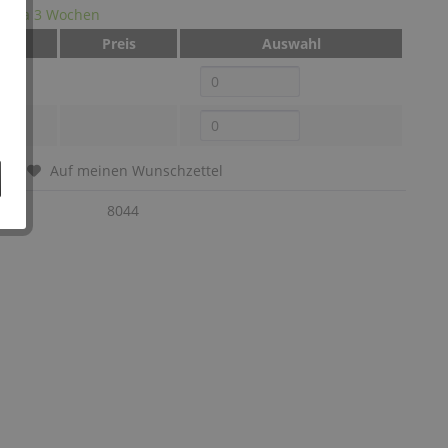
it: ca 3 Wochen
ge
Preis
Auswahl
chen
Auf meinen Wunschzettel
:
8044