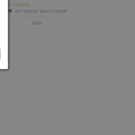
it: ca 3 Wochen
chen
Auf meinen Wunschzettel
:
8053