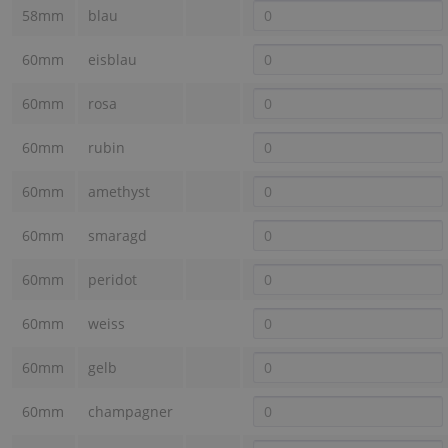
58mm
blau
60mm
eisblau
60mm
rosa
60mm
rubin
60mm
amethyst
60mm
smaragd
60mm
peridot
60mm
weiss
60mm
gelb
60mm
champagner