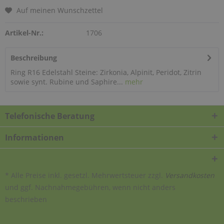
Auf meinen Wunschzettel
Artikel-Nr.:
1706
Beschreibung
Ring R16 Edelstahl Steine: Zirkonia, Alpinit, Peridot, Zitrin
sowie synt. Rubine und Saphire...
mehr
Telefonische Beratung
Informationen
* Alle Preise inkl. gesetzl. Mehrwertsteuer zzgl.
Versandkosten
und ggf. Nachnahmegebühren, wenn nicht anders
beschrieben