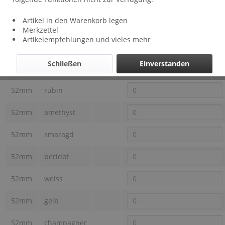
Lieferzeit: ca 1 - 3 Wochen
Artikel in den Warenkorb legen
Größe
Steine
Preis
Auswahl
Merkzettel
Artikelempfehlungen und vieles mehr
52mm
eisblau
Schließen
Einverstanden
52mm
rosa
52mm
rubin
52mm
amethyst
52mm
smaragd
52mm
peridot
52mm
weiss
52mm
gelb
52mm
champagner