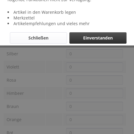
Lieferzeit: ca 1 - 3 Wochen
Artikel in den Warenkorb legen
Farbe OTRACOSA
Preis
Auswahl
Merkzettel
Artikelempfehlungen und vieles mehr
Schwarz
Schließen
Einverstanden
Anthrazit
Silber
Violett
Rosa
Himbeer
Braun
Orange
Rot