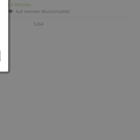
it: ca 2 Wochen
chen
Auf meinen Wunschzettel
:
5264