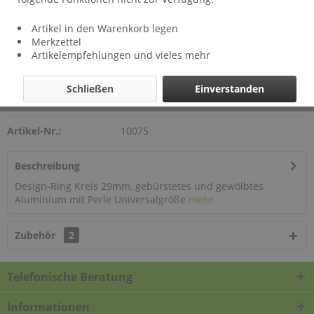
18,00 € *
Artikel in den Warenkorb legen
Merkzettel
Artikelempfehlungen und vieles mehr
In den
Warenkorb
Schließen
Einverstanden
Auf meinen Wunschzettel
Artikel-Nr.:
10075
Beschreibung
Design-Ring Kreis 29mm, gebürstetes und gewölbtes
Aluminium mit Perle Universalgröße
mehr
Zubehör
2
Telefonische Beratung
Informationen