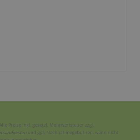
Alle Preise inkl. gesetzl. Mehrwertsteuer zzgl.
ersandkosten
und ggf. Nachnahmegebühren, wenn nicht
nders beschrieben