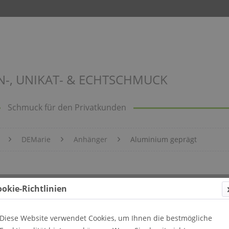
N-, UNIKAT- & ECHTSCHMUCK
Schmuck für den Privatkunden
DEMarie
Anhänger
Aluminium geprägt
Bild 502
ookie-Richtlinien
Diese Website verwendet Cookies, um Ihnen die bestmögliche