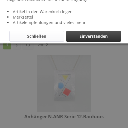
Artikel in den Warenkorb legen
Filtern
Merkzettel
Artikelempfehlungen und vieles mehr
Schließen
Einverstanden
1
von
2
Anhänger N-ANR Serie 12-Bauhaus