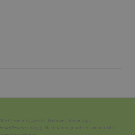
Alle Preise inkl. gesetzl. Mehrwertsteuer zzgl.
ersandkosten
und ggf. Nachnahmegebühren, wenn nicht
nders beschrieben