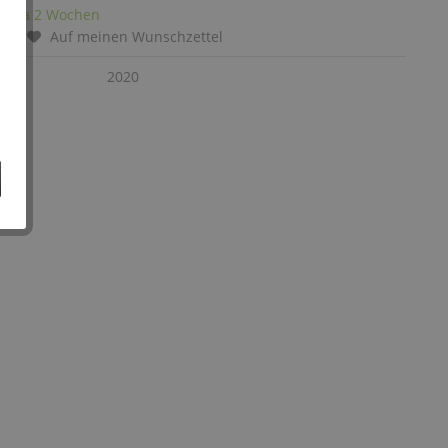
it: ca 2 Wochen
chen
Auf meinen Wunschzettel
:
2020