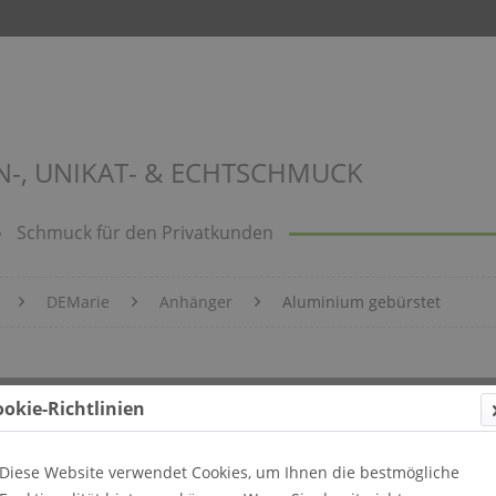
N-, UNIKAT- & ECHTSCHMUCK
Schmuck für den Privatkunden
DEMarie
Anhänger
Aluminium gebürstet
et Bild 301
ookie-Richtlinien
Diese Website verwendet Cookies, um Ihnen die bestmögliche