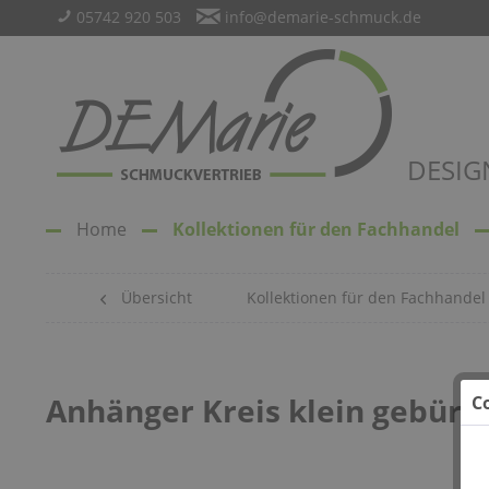
05742 920 503
info@demarie-schmuck.de
DESIG
Home
Kollektionen für den Fachhandel
Übersicht
Kollektionen für den Fachhandel
Anhänger Kreis klein gebürst
C