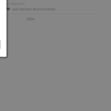
it: ca 2 Wochen
chen
Auf meinen Wunschzettel
:
2804