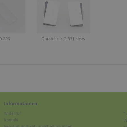
O 206
Ohrstecker O 331 si/sw
Informationen
Widerruf
* 
Kontakt
V
Versand und Zahlungsbedingungen
a