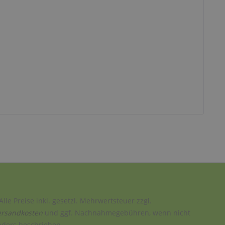
Alle Preise inkl. gesetzl. Mehrwertsteuer zzgl.
ersandkosten
und ggf. Nachnahmegebühren, wenn nicht
nders beschrieben