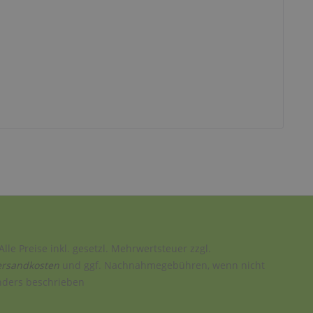
Alle Preise inkl. gesetzl. Mehrwertsteuer zzgl.
ersandkosten
und ggf. Nachnahmegebühren, wenn nicht
nders beschrieben