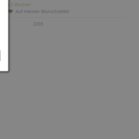
it: ca 2 Wochen
chen
Auf meinen Wunschzettel
:
2203