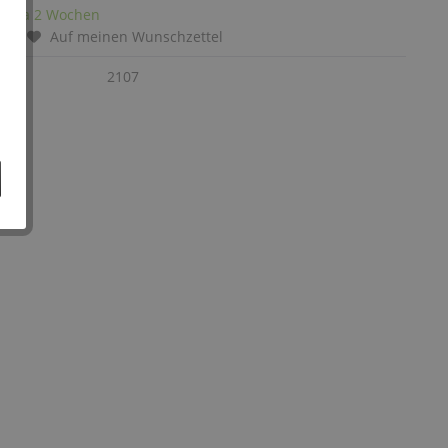
it: ca 2 Wochen
chen
Auf meinen Wunschzettel
:
2107