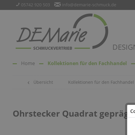
05742 920 503
info@demarie-schmuck.de
DESIG
Home
Kollektionen für den Fachhandel
Übersicht
Kollektionen für den Fachhandel
Ohrstecker Quadrat geprägt 
C