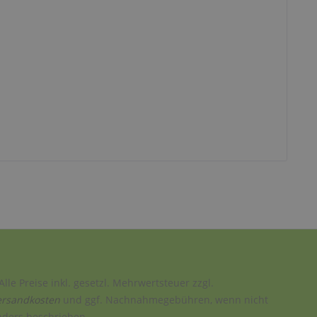
Alle Preise inkl. gesetzl. Mehrwertsteuer zzgl.
ersandkosten
und ggf. Nachnahmegebühren, wenn nicht
nders beschrieben