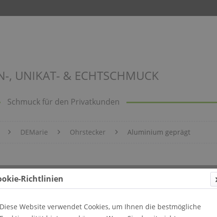
N-, UNIKAT- & ECHTSCHMUCK
Schmuck für den Privatkunden
DEMarie
Ohrstecker
Aluminium geprägt
Bild 710
ookie-Richtlinien
Diese Website verwendet Cookies, um Ihnen die bestmögliche