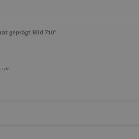
at geprägt Bild 710"
cryle