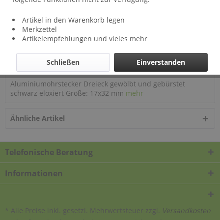
Lieferzeit: ca 2 Wochen
Artikel in den Warenkorb legen
Auf meinen Wunschzettel
Merkzettel
Artikelempfehlungen und vieles mehr
Artikel-Nr.:
2827
Schließen
Einverstanden
Beschreibung
Aluminiumohrstecker Dreieck gewölbt und gebürstet
schwarz eloxiert Größe: 17x32 mm
mehr
Ähnliche Artikel
Telefonische Beratung
Informationen
* Alle Preise inkl. gesetzl. Mehrwertsteuer zzgl.
Versandkosten