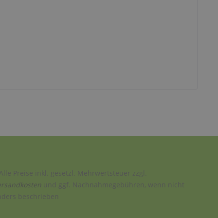
Alle Preise inkl. gesetzl. Mehrwertsteuer zzgl.
ersandkosten
und ggf. Nachnahmegebühren, wenn nicht
nders beschrieben