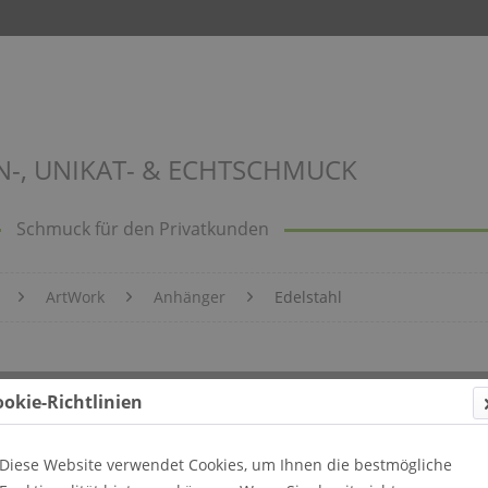
N-, UNIKAT- & ECHTSCHMUCK
Schmuck für den Privatkunden
ArtWork
Anhänger
Edelstahl
 603
ookie-Richtlinien
Diese Website verwendet Cookies, um Ihnen die bestmögliche