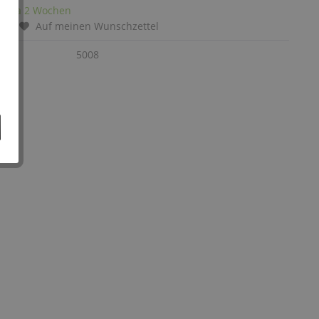
it: ca 2 Wochen
chen
Auf meinen Wunschzettel
:
5008