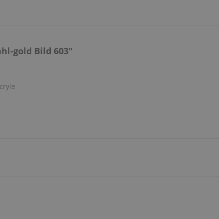
l-gold Bild 603"
cryle