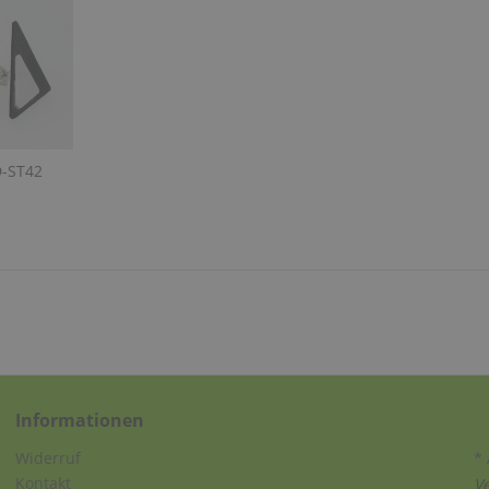
D-ST42
Informationen
Widerruf
* 
Kontakt
V