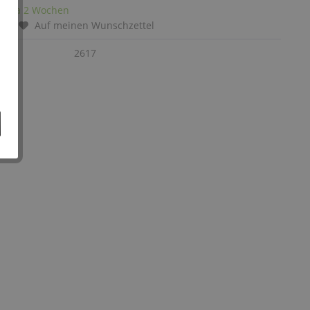
it: ca 2 Wochen
chen
Auf meinen Wunschzettel
:
2617