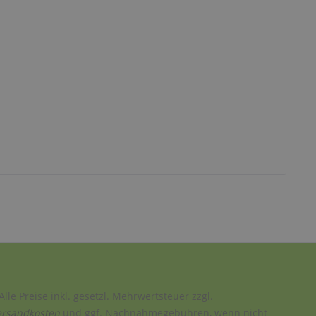
Alle Preise inkl. gesetzl. Mehrwertsteuer zzgl.
ersandkosten
und ggf. Nachnahmegebühren, wenn nicht