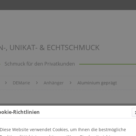
N-, UNIKAT- & ECHTSCHMUCK
Schmuck für den Privatkunden
DEMarie
Anhänger
Aluminium geprägt
Bild 502
ookie-Richtlinien
Diese Website verwendet Cookies, um Ihnen die bestmögliche