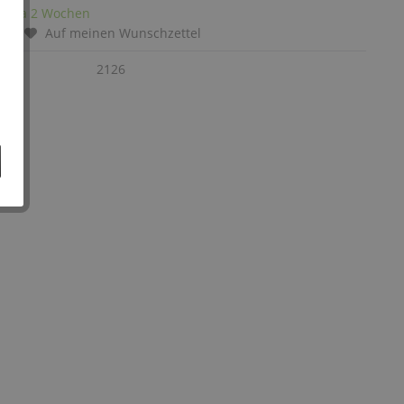
it: ca 2 Wochen
chen
Auf meinen Wunschzettel
:
2126