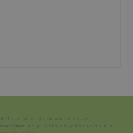
Alle Preise inkl. gesetzl. Mehrwertsteuer zzgl.
ersandkosten
und ggf. Nachnahmegebühren, wenn nicht
nders beschrieben