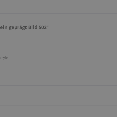
in geprägt Bild 502"
cryle