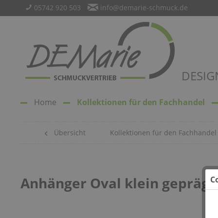
05742 920 503
info@demarie-schmuck.de
DESIG
Home
Kollektionen für den Fachhandel
Übersicht
Kollektionen für den Fachhandel
Anhänger Oval klein geprägt 
C