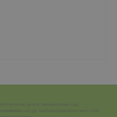
Alle Preise inkl. gesetzl. Mehrwertsteuer zzgl.
ersandkosten
und ggf. Nachnahmegebühren, wenn nicht
nders beschrieben