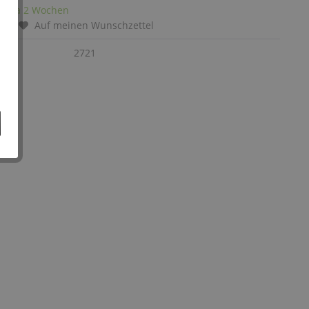
it: ca 2 Wochen
chen
Auf meinen Wunschzettel
:
2721