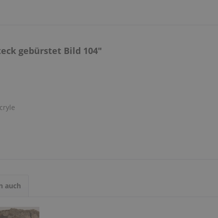
ck gebürstet Bild 104"
cryle
n auch