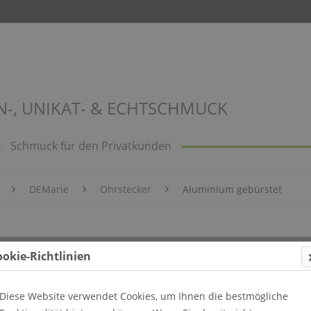
N-, UNIKAT- & ECHTSCHMUCK
Schmuck für den Privatkunden
DEMarie
Ohrstecker
Aluminium gebürstet
et Bild 104
ookie-Richtlinien
Diese Website verwendet Cookies, um Ihnen die bestmögliche