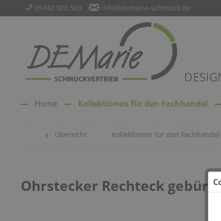
05742 920 503
info@demarie-schmuck.de
DESIG
Home
Kollektionen für den Fachhandel
Übersicht
Kollektionen für den Fachhandel
Ohrstecker Rechteck gebürst
C