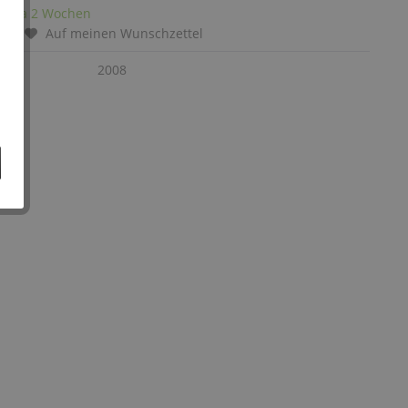
it: ca 2 Wochen
chen
Auf meinen Wunschzettel
:
2008