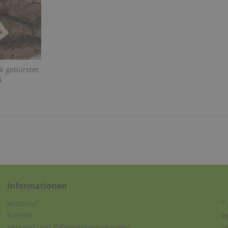
k gebürstet
4
Informationen
Widerruf
* 
Kontakt
V
Versand und Zahlungsbedingungen
a