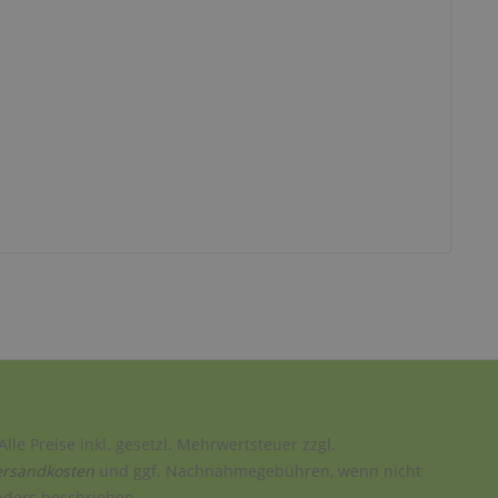
Alle Preise inkl. gesetzl. Mehrwertsteuer zzgl.
ersandkosten
und ggf. Nachnahmegebühren, wenn nicht
nders beschrieben