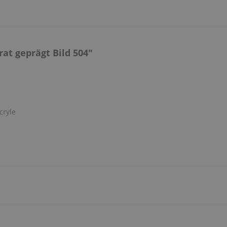
at geprägt Bild 504"
cryle