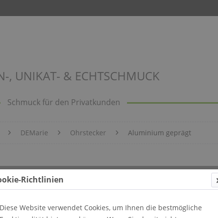
N-, UNIKAT- & ECHTSCHMUCK
Schmuck für den Privatkunden
DEMarie
Ohrstecker
Aluminium geprägt
Bild 504
ookie-Richtlinien
Diese Website verwendet Cookies, um Ihnen die bestmögliche