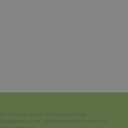
Alle Preise inkl. gesetzl. Mehrwertsteuer zzgl.
ersandkosten
und ggf. Nachnahmegebühren, wenn nicht
nders beschrieben