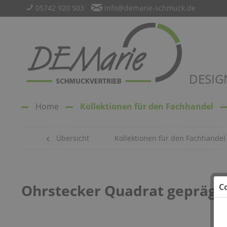
05742 920 503
info@demarie-schmuck.de
DESIG
Home
Kollektionen für den Fachhandel
Übersicht
Kollektionen für den Fachhandel
Ohrstecker Quadrat geprägt 
C