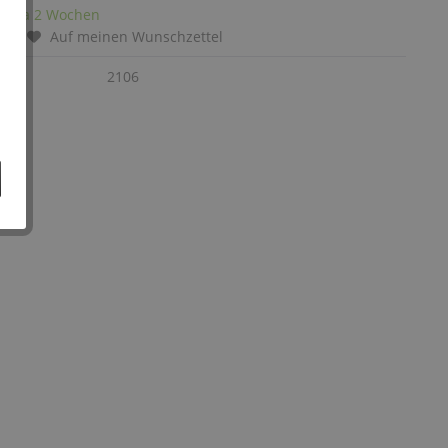
it: ca 2 Wochen
chen
Auf meinen Wunschzettel
:
2106