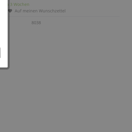
it: ca 3 Wochen
chen
Auf meinen Wunschzettel
:
8038