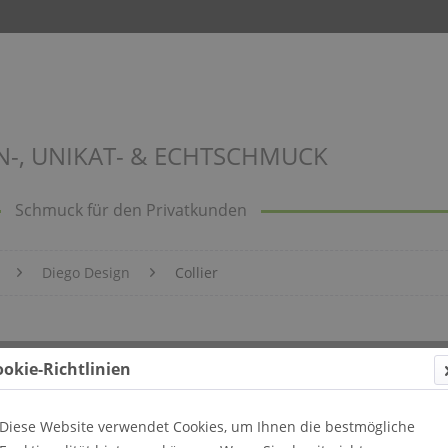
N-, UNIKAT- & ECHTSCHMUCK
Schmuck für den Privatkunden
Diego Design
Collier
warz
ookie-Richtlinien
Diese Website verwendet Cookies, um Ihnen die bestmögliche