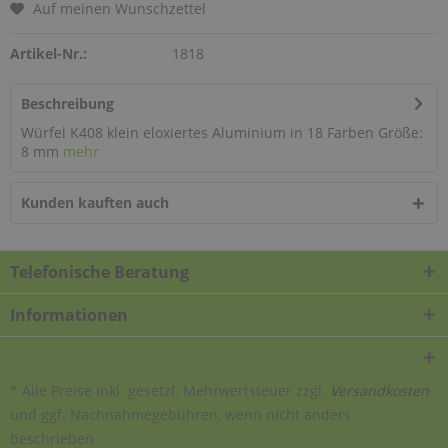
Auf meinen Wunschzettel
Artikel-Nr.:
1818
Beschreibung
Würfel K408 klein eloxiertes Aluminium in 18 Farben Größe:
8 mm
mehr
Kunden kauften auch
Telefonische Beratung
Informationen
* Alle Preise inkl. gesetzl. Mehrwertsteuer zzgl.
Versandkosten
und ggf. Nachnahmegebühren, wenn nicht anders
beschrieben