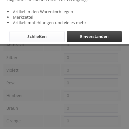
Artikel in den Warenkorb legen
Lieferzeit: ca 1 - 3 Wochen
Merkzettel
Farbe OTRACOSA
Preis
Auswahl
Artikelempfehlungen und vieles mehr
Schwarz
Schließen
Einverstanden
Anthrazit
Silber
Violett
Rosa
Himbeer
Braun
Orange