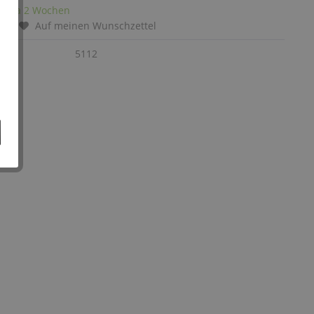
it: ca 2 Wochen
chen
Auf meinen Wunschzettel
:
5112