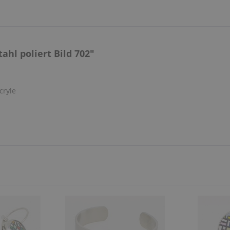
hl poliert Bild 702"
cryle