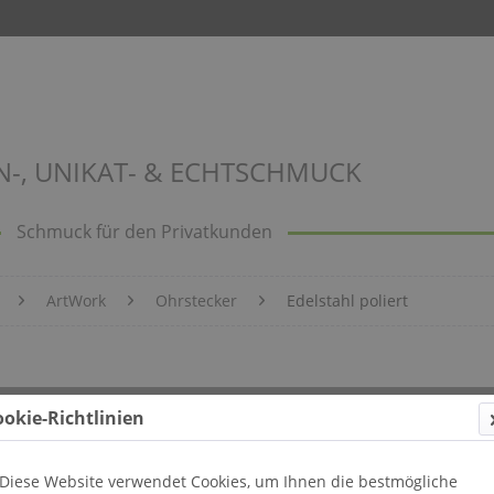
N-, UNIKAT- & ECHTSCHMUCK
Schmuck für den Privatkunden
ArtWork
Ohrstecker
Edelstahl poliert
Bild 702
ookie-Richtlinien
Diese Website verwendet Cookies, um Ihnen die bestmögliche