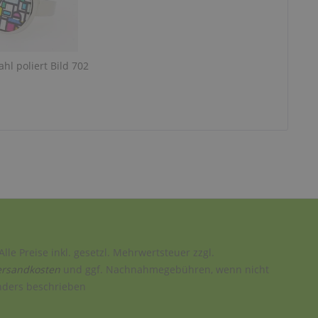
ahl poliert Bild 702
Alle Preise inkl. gesetzl. Mehrwertsteuer zzgl.
ersandkosten
und ggf. Nachnahmegebühren, wenn nicht
nders beschrieben