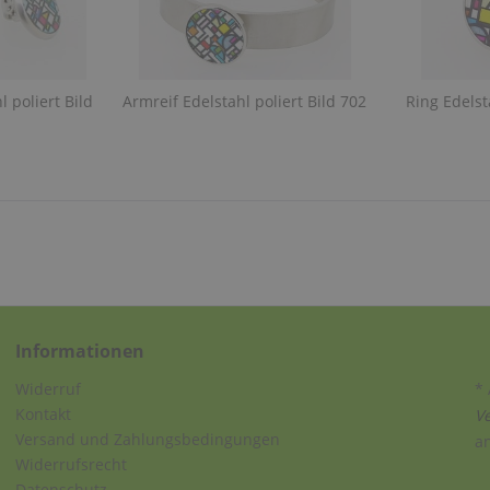
 poliert Bild
Armreif Edelstahl poliert Bild 702
Ring Edelst
Informationen
Widerruf
* 
Kontakt
V
Versand und Zahlungsbedingungen
a
Widerrufsrecht
Datenschutz