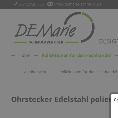
05742 920 503
info@demarie-schmuck.de
DESIG
Home
Kollektionen für den Fachhandel
Übersicht
Kollektionen für den Fachhandel
Ohrstecker Edelstahl poliert 
C