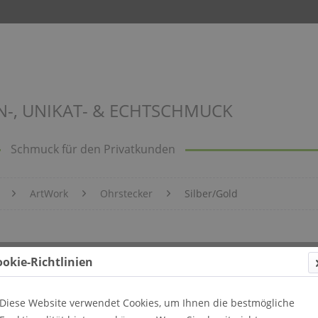
N-, UNIKAT- & ECHTSCHMUCK
Schmuck für den Privatkunden
ArtWork
Ohrstecker
Silber/Gold
7
ookie-Richtlinien
Diese Website verwendet Cookies, um Ihnen die bestmögliche