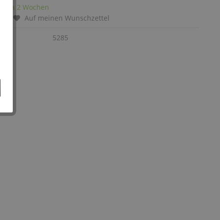
it: ca 2 Wochen
chen
Auf meinen Wunschzettel
:
5285