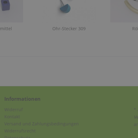
mittel
Ohr-Stecker 309
Rö
Informationen
Widerruf
* 
Kontakt
V
Versand und Zahlungsbedingungen
a
Widerrufsrecht
Datenschutz