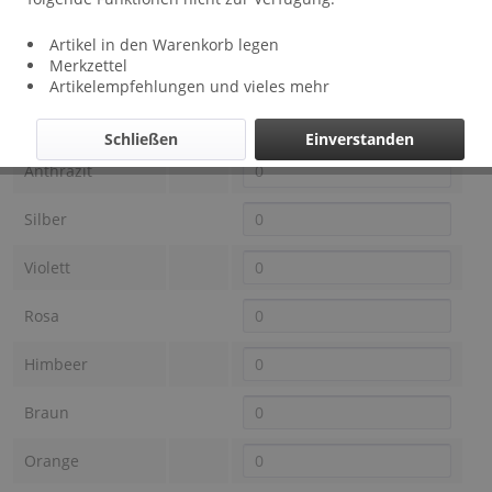
Artikel in den Warenkorb legen
Lieferzeit: ca 1 - 3 Wochen
Merkzettel
Farbe OTRACOSA
Preis
Auswahl
Artikelempfehlungen und vieles mehr
Schwarz
Schließen
Einverstanden
Anthrazit
Silber
Violett
Rosa
Himbeer
Braun
Orange