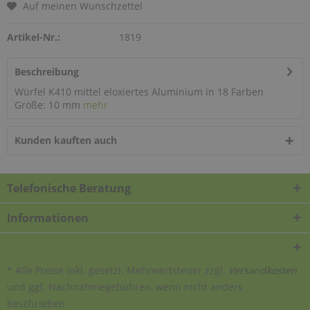
Auf meinen Wunschzettel
Artikel-Nr.:
1819
Beschreibung
Würfel K410 mittel eloxiertes Aluminium in 18 Farben
Größe: 10 mm
mehr
Kunden kauften auch
Telefonische Beratung
Informationen
* Alle Preise inkl. gesetzl. Mehrwertsteuer zzgl.
Versandkosten
und ggf. Nachnahmegebühren, wenn nicht anders
beschrieben