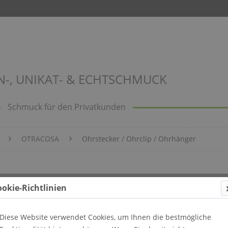
N-, UNIKAT- & ECHTSCHMUCK
Schmuck für den Privatkunden
OTRACOSA
Ohrstecker / Ohrclip / Ohrhänger
in
ookie-Richtlinien
Diese Website verwendet Cookies, um Ihnen die bestmögliche