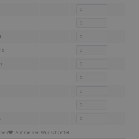
d
lb
n
u
chen
Auf meinen Wunschzettel