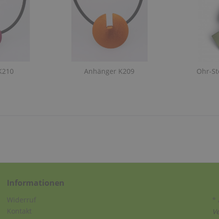
K210
Anhänger K209
Ohr-St
Informationen
Widerruf
* 
Kontakt
V