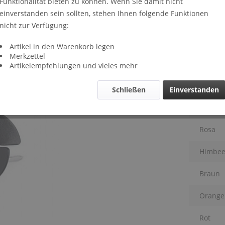
Funktionalität bieten zu können. Wenn Sie damit nicht
Lieferze
einverstanden sein sollten, stehen Ihnen folgende Funktionen
Far
nicht zur Verfügung:
Schwar
Artikel in den Warenkorb legen
Merkzettel
Anthraz
Artikelempfehlungen und vieles mehr
Silber
Schließen
Einverstanden
Violett
Rosa
Himbee
Braun
Orange
Rot