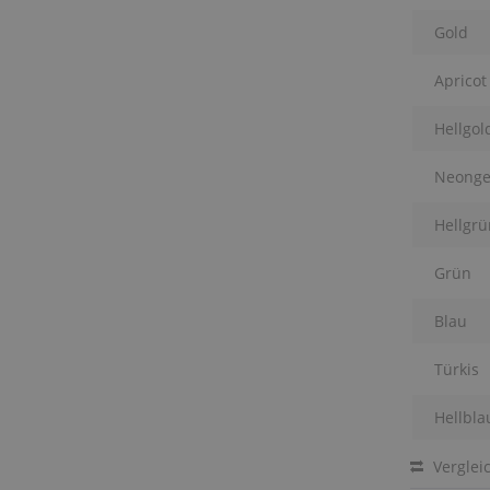
Gold
Apricot
Hellgol
Neonge
Hellgrü
Grün
Blau
Türkis
Hellbla
Verglei