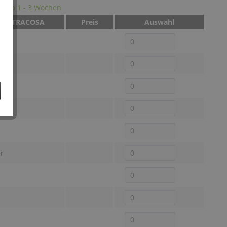
it: ca 1 - 3 Wochen
be OTRACOSA
Preis
Auswahl
z
it
r