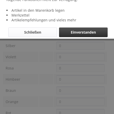
Lieferzeit: ca 1 - 3 Wochen
Artikel in den Warenkorb legen
Farbe OTRACOSA
Preis
Auswahl
Merkzettel
Artikelempfehlungen und vieles mehr
Schwarz
Schließen
Einverstanden
Anthrazit
Silber
Violett
Rosa
Himbeer
Braun
Orange
Rot