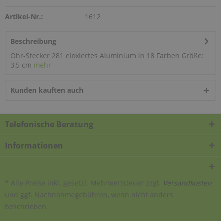
Artikel-Nr.:
1612
Beschreibung
Ohr-Stecker 281 eloxiertes Aluminium in 18 Farben Größe:
3,5 cm
mehr
Kunden kauften auch
Telefonische Beratung
Informationen
* Alle Preise inkl. gesetzl. Mehrwertsteuer zzgl.
Versandkosten
und ggf. Nachnahmegebühren, wenn nicht anders
beschrieben