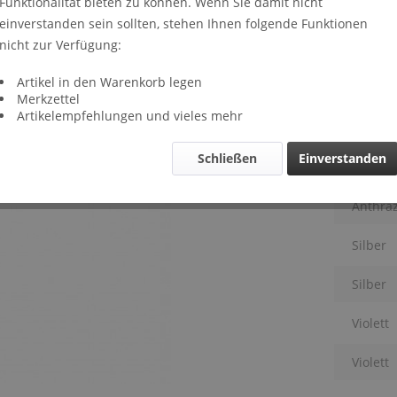
Funktionalität bieten zu können. Wenn Sie damit nicht
Lieferze
einverstanden sein sollten, stehen Ihnen folgende Funktionen
Far
nicht zur Verfügung:
OTRA
Artikel in den Warenkorb legen
Schwar
Merkzettel
Artikelempfehlungen und vieles mehr
Schwar
Schließen
Einverstanden
Anthraz
Anthraz
Silber
Silber
Violett
Violett