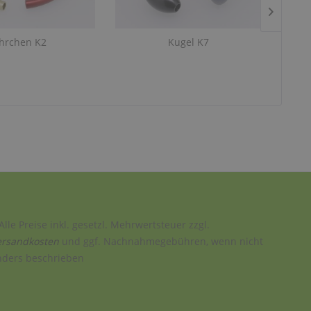
hrchen K2
Kugel K7
Alle Preise inkl. gesetzl. Mehrwertsteuer zzgl.
ersandkosten
und ggf. Nachnahmegebühren, wenn nicht
nders beschrieben