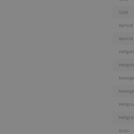
Gold
Apricot
Apricot
Hellgol
Hellgol
Neonge
Neonge
Hellgrü
Hellgrü
Grün