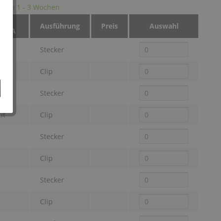
it: ca 1 - 3 Wochen
be
Ausführung
Preis
Auswahl
COSA
z
Stecker
z
Clip
it
Stecker
it
Clip
Stecker
Clip
Stecker
Clip