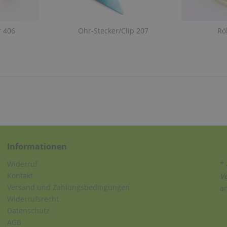
r 406
Ohr-Stecker/Clip 207
Rö
Informationen
Widerruf
* 
Kontakt
V
Versand und Zahlungsbedingungen
a
Widerrufsrecht
Datenschutz
AGB