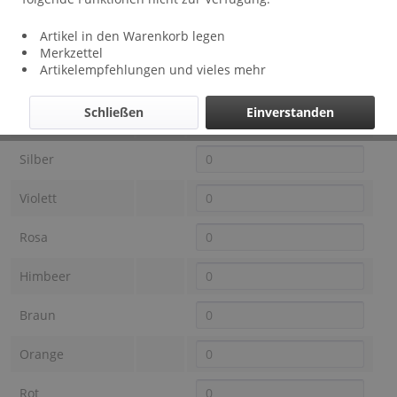
Lieferzeit: ca 1 - 3 Wochen
Artikel in den Warenkorb legen
Farbe OTRACOSA
Preis
Auswahl
Merkzettel
Artikelempfehlungen und vieles mehr
Schwarz
Schließen
Einverstanden
Anthrazit
Silber
Violett
Rosa
Himbeer
Braun
Orange
Rot