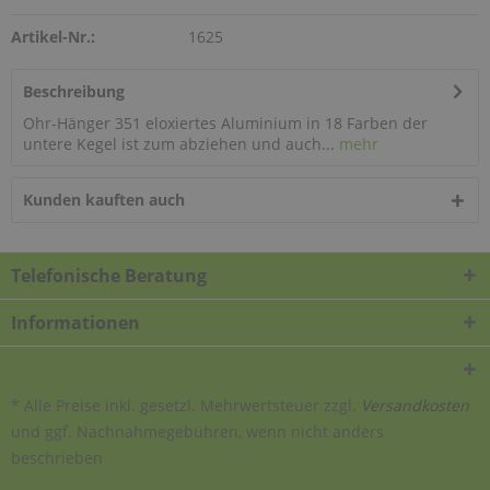
Artikel-Nr.:
1625
Beschreibung
Ohr-Hänger 351 eloxiertes Aluminium in 18 Farben der
untere Kegel ist zum abziehen und auch...
mehr
Kunden kauften auch
Telefonische Beratung
Informationen
* Alle Preise inkl. gesetzl. Mehrwertsteuer zzgl.
Versandkosten
und ggf. Nachnahmegebühren, wenn nicht anders
beschrieben