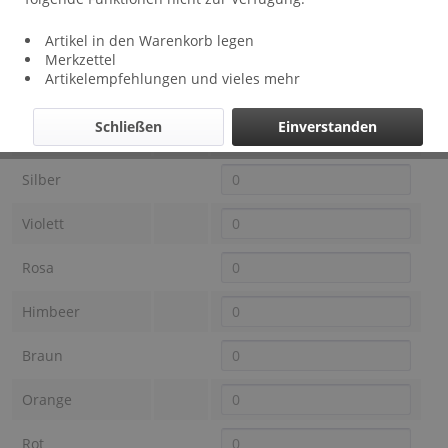
Lieferzeit: ca 1 - 3 Wochen
Artikel in den Warenkorb legen
Farbe OTRACOSA
Preis
Auswahl
Merkzettel
Artikelempfehlungen und vieles mehr
Schwarz
Schließen
Einverstanden
Anthrazit
Silber
Violett
Rosa
Himbeer
Braun
Orange
Rot