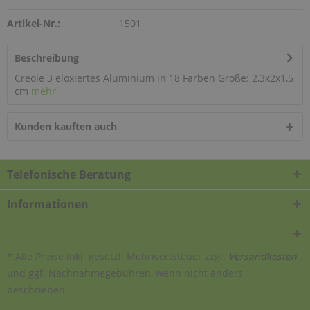
Artikel-Nr.:
1501
Beschreibung
Creole 3 eloxiertes Aluminium in 18 Farben Größe: 2,3x2x1,5
cm
mehr
Kunden kauften auch
Telefonische Beratung
Informationen
* Alle Preise inkl. gesetzl. Mehrwertsteuer zzgl.
Versandkosten
und ggf. Nachnahmegebühren, wenn nicht anders
beschrieben